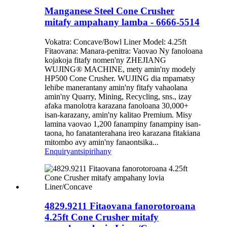
Manganese Steel Cone Crusher
mitafy ampahany lamba - 6666-5514
Vokatra: Concave/Bowl Liner Model: 4.25ft
Fitaovana: Manara-penitra: Vaovao Ny fanoloana
kojakoja fitafy nomen'ny ZHEJIANG
WUJING® MACHINE, mety amin'ny modely
HP500 Cone Crusher. WUJING dia mpamatsy
lehibe manerantany amin'ny fitafy vahaolana
amin'ny Quarry, Mining, Recycling, sns., izay
afaka manolotra karazana fanoloana 30,000+
isan-karazany, amin'ny kalitao Premium. Misy
lamina vaovao 1,200 fanampiny fanampiny isan-
taona, ho fanatanterahana ireo karazana fitakiana
mitombo avy amin'ny fanaontsika...
Enquiry
antsipirihany
4829.9211 Fitaovana fanorotoroana
4.25ft Cone Crusher mitafy