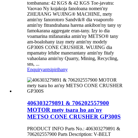
tombanana: 42 KGS & 42 KGS Toe-javatra:
Vaovao Ny kojakoja fanoloana nomen'ny
ZHEJIANG WUJING® MACHINE, mety
amin'ny fanorotoro Sandvik® dia voaporofo
amin'ny fitrandrahana harena ankibon'ny tany sy
famokarana aggregate eran-tany. Izy io dia
voamarina mifanaraka amin'ny METSO® tany
am-boalohany izay mety amin'ny modely
GP300S CONE CRUSHER. WUJING dia
mpamatsy lehibe manerantany amin'ny fitafy
vahaolana amin'ny Quarry, Mining, Recycling,
sns, ...
Enquiry
antsipirihany
406303279891 & 706202557900
MOTOR mety tsara ho an'ny
METSO CONE CRUSHER GP300S
PRODUCT INFO Parts No.: 406303279891 &
706202557900 Parts Description: V-BELT