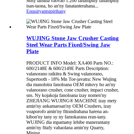
Misy lamina vaovao 1.200 fanampiny fanampiny
isan-taona, ho an'ny fanatanterahana...
Enquiry
antsipirihany
WUJING Stone Jaw Crusher Casting
Steel Wear Parts Fixed/Swing Jaw
Plate
PRODUCT INFO Model: XA400 Parts NO.:
600/2148E & 600/2149E Parts Description:
valanorano raikitra & Swing valanorano,
Supertooth - 18% Mn Toe-javatra: New Wujing
dia manolotra fanoloana OEM mitovy ho an'ny
valanorano crusher, cone crusher, impact crusher,
sns. Ny kojakoja fanoloana izay nomen'ny
ZHEJIANG WUJING® MACHINE izay mety
amin'ny ankamaroan'ny OEM Crushers, izay
voaporofo amin'ny fitrandrahana harena an-
kibon'ny tany sy ny famokarana eran-tany.
WUJING dia mpamatsy lehibe manerantany
amin'ny fitafy vahaolana amin'ny Quarry,
Mining,...