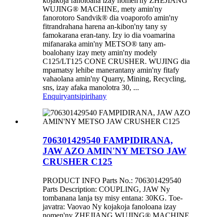
kojakoja fanoloana izay nomen'ny ZHEJIANG
WUJING® MACHINE, mety amin'ny
fanorotoro Sandvik® dia voaporofo amin'ny
fitrandrahana harena an-kibon'ny tany sy
famokarana eran-tany. Izy io dia voamarina
mifanaraka amin'ny METSO® tany am-
boalohany izay mety amin'ny modely
C125/LT125 CONE CRUSHER. WUJING dia
mpamatsy lehibe manerantany amin'ny fitafy
vahaolana amin'ny Quarry, Mining, Recycling,
sns, izay afaka manolotra 30, ...
Enquiry
antsipirihany
706301429540 FAMPIDIRANA,
JAW AZO AMIN'NY METSO JAW
CRUSHER C125
PRODUCT INFO Parts No.: 706301429540
Parts Description: COUPLING, JAW Ny
tombanana lanja tsy misy entana: 30KG. Toe-
javatra: Vaovao Ny kojakoja fanoloana izay
nomen'ny ZHEJIANG WUJING® MACHINE,