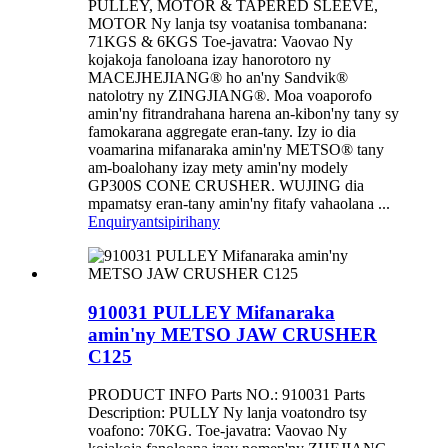
PULLEY, MOTOR & TAPERED SLEEVE,
MOTOR Ny lanja tsy voatanisa tombanana:
71KGS & 6KGS Toe-javatra: Vaovao Ny
kojakoja fanoloana izay hanorotoro ny
MACEJHEJIANG® ho an'ny Sandvik®
natolotry ny ZINGJIANG®. Moa voaporofo
amin'ny fitrandrahana harena an-kibon'ny tany sy
famokarana aggregate eran-tany. Izy io dia
voamarina mifanaraka amin'ny METSO® tany
am-boalohany izay mety amin'ny modely
GP300S CONE CRUSHER. WUJING dia
mpamatsy eran-tany amin'ny fitafy vahaolana ...
Enquiry
antsipirihany
910031 PULLEY Mifanaraka
amin'ny METSO JAW CRUSHER
C125
PRODUCT INFO Parts NO.: 910031 Parts
Description: PULLY Ny lanja voatondro tsy
voafono: 70KG. Toe-javatra: Vaovao Ny