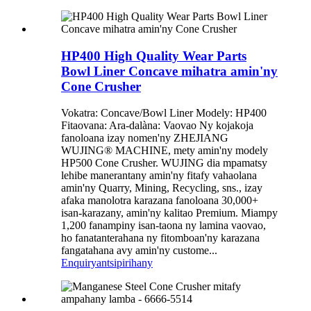
HP400 High Quality Wear Parts
Bowl Liner Concave mihatra amin'ny
Cone Crusher
Vokatra: Concave/Bowl Liner Modely: HP400
Fitaovana: Ara-dalàna: Vaovao Ny kojakoja
fanoloana izay nomen'ny ZHEJIANG
WUJING® MACHINE, mety amin'ny modely
HP500 Cone Crusher. WUJING dia mpamatsy
lehibe manerantany amin'ny fitafy vahaolana
amin'ny Quarry, Mining, Recycling, sns., izay
afaka manolotra karazana fanoloana 30,000+
isan-karazany, amin'ny kalitao Premium. Miampy
1,200 fanampiny isan-taona ny lamina vaovao,
ho fanatanterahana ny fitomboan'ny karazana
fangatahana avy amin'ny custome...
Enquiry
antsipirihany