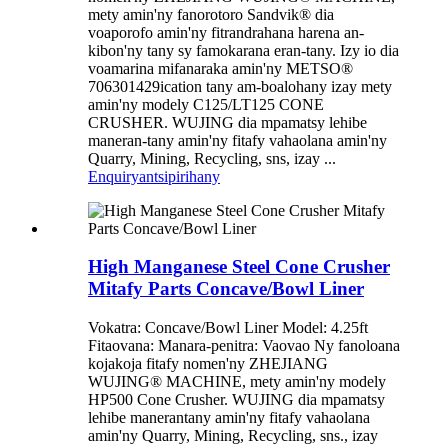
mety amin'ny fanorotoro Sandvik® dia
voaporofo amin'ny fitrandrahana harena an-
kibon'ny tany sy famokarana eran-tany. Izy io dia
voamarina mifanaraka amin'ny METSO®
706301429ication tany am-boalohany izay mety
amin'ny modely C125/LT125 CONE
CRUSHER. WUJING dia mpamatsy lehibe
maneran-tany amin'ny fitafy vahaolana amin'ny
Quarry, Mining, Recycling, sns, izay ...
Enquiry
antsipirihany
High Manganese Steel Cone Crusher
Mitafy Parts Concave/Bowl Liner
Vokatra: Concave/Bowl Liner Model: 4.25ft
Fitaovana: Manara-penitra: Vaovao Ny fanoloana
kojakoja fitafy nomen'ny ZHEJIANG
WUJING® MACHINE, mety amin'ny modely
HP500 Cone Crusher. WUJING dia mpamatsy
lehibe manerantany amin'ny fitafy vahaolana
amin'ny Quarry, Mining, Recycling, sns., izay