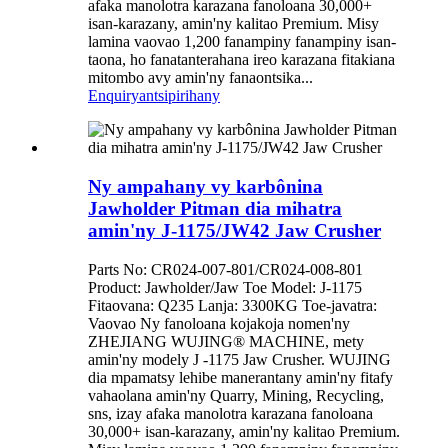
afaka manolotra karazana fanoloana 30,000+
isan-karazany, amin'ny kalitao Premium. Misy
lamina vaovao 1,200 fanampiny fanampiny isan-
taona, ho fanatanterahana ireo karazana fitakiana
mitombo avy amin'ny fanaontsika...
Enquiry
antsipirihany
Ny ampahany vy karbônina
Jawholder Pitman dia mihatra
amin'ny J-1175/JW42 Jaw Crusher
Parts No: CR024-007-801/CR024-008-801
Product: Jawholder/Jaw Toe Model: J-1175
Fitaovana: Q235 Lanja: 3300KG Toe-javatra:
Vaovao Ny fanoloana kojakoja nomen'ny
ZHEJIANG WUJING® MACHINE, mety
amin'ny modely J -1175 Jaw Crusher. WUJING
dia mpamatsy lehibe manerantany amin'ny fitafy
vahaolana amin'ny Quarry, Mining, Recycling,
sns, izay afaka manolotra karazana fanoloana
30,000+ isan-karazany, amin'ny kalitao Premium.