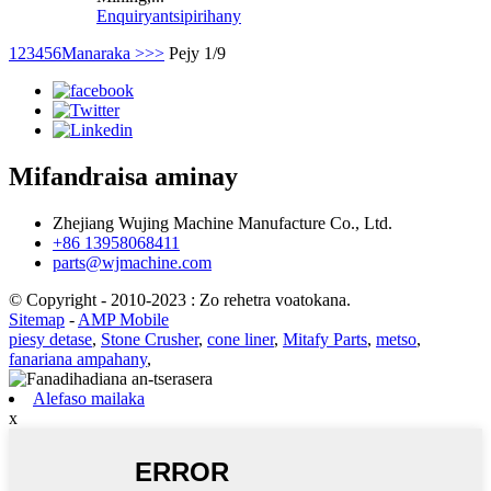
Enquiry
antsipirihany
1
2
3
4
5
6
Manaraka >
>>
Pejy 1/9
Mifandraisa aminay
Zhejiang Wujing Machine Manufacture Co., Ltd.
+86 13958068411
parts@wjmachine.com
© Copyright - 2010-2023 : Zo rehetra voatokana.
Sitemap
-
AMP Mobile
piesy detase
,
Stone Crusher
,
cone liner
,
Mitafy Parts
,
metso
,
fanariana ampahany
,
Alefaso mailaka
x