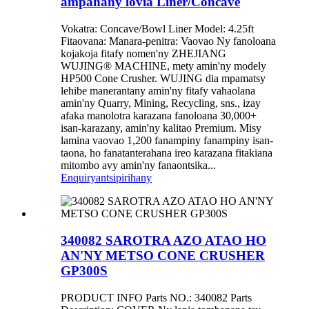
ampahany lovia Liner/Concave
Vokatra: Concave/Bowl Liner Model: 4.25ft
Fitaovana: Manara-penitra: Vaovao Ny fanoloana
kojakoja fitafy nomen'ny ZHEJIANG
WUJING® MACHINE, mety amin'ny modely
HP500 Cone Crusher. WUJING dia mpamatsy
lehibe manerantany amin'ny fitafy vahaolana
amin'ny Quarry, Mining, Recycling, sns., izay
afaka manolotra karazana fanoloana 30,000+
isan-karazany, amin'ny kalitao Premium. Misy
lamina vaovao 1,200 fanampiny fanampiny isan-
taona, ho fanatanterahana ireo karazana fitakiana
mitombo avy amin'ny fanaontsika...
Enquiry
antsipirihany
340082 SAROTRA AZO ATAO HO
AN'NY METSO CONE CRUSHER
GP300S
PRODUCT INFO Parts NO.: 340082 Parts