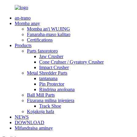
an-trano
Momba anay
Momba an'i WUJING
Fanaraha-maso kalitao
Certifications
Products
Parts fanorotoro
Jaw Crusher
Cone Cruhser / Gyratory Crusher
Impact Crusher
Metal Shredder Parts
tantanana
Pin Protector
Rindrina anoloana
Ball Mill Parts
Fizarana milina injeniera
Track Shoe
Kojakoja hafa
NEWS
DOWNLOAD
Mifandraisa aminay