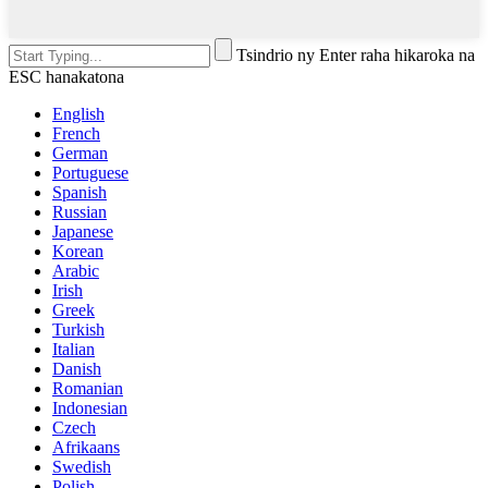
Tsindrio ny Enter raha hikaroka na
ESC hanakatona
English
French
German
Portuguese
Spanish
Russian
Japanese
Korean
Arabic
Irish
Greek
Turkish
Italian
Danish
Romanian
Indonesian
Czech
Afrikaans
Swedish
Polish