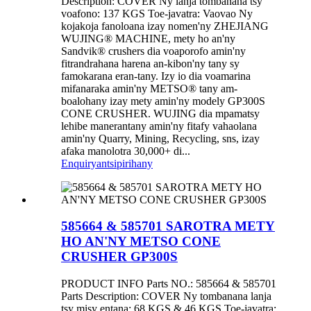
Description: COVER Ny lanja tombanana tsy
voafono: 137 KGS Toe-javatra: Vaovao Ny
kojakoja fanoloana izay nomen'ny ZHEJIANG
WUJING® MACHINE, mety ho an'ny
Sandvik® crushers dia voaporofo amin'ny
fitrandrahana harena an-kibon'ny tany sy
famokarana eran-tany. Izy io dia voamarina
mifanaraka amin'ny METSO® tany am-
boalohany izay mety amin'ny modely GP300S
CONE CRUSHER. WUJING dia mpamatsy
lehibe manerantany amin'ny fitafy vahaolana
amin'ny Quarry, Mining, Recycling, sns, izay
afaka manolotra 30,000+ di...
Enquiry
antsipirihany
585664 & 585701 SAROTRA METY
HO AN'NY METSO CONE
CRUSHER GP300S
PRODUCT INFO Parts NO.: 585664 & 585701
Parts Description: COVER Ny tombanana lanja
tsy misy entana: 68 KGS & 46 KGS Toe-javatra: