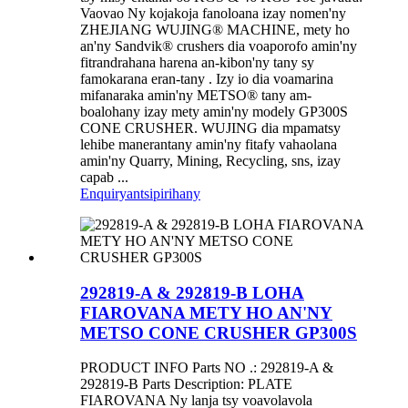
Vaovao Ny kojakoja fanoloana izay nomen'ny
ZHEJIANG WUJING® MACHINE, mety ho
an'ny Sandvik® crushers dia voaporofo amin'ny
fitrandrahana harena an-kibon'ny tany sy
famokarana eran-tany . Izy io dia voamarina
mifanaraka amin'ny METSO® tany am-
boalohany izay mety amin'ny modely GP300S
CONE CRUSHER. WUJING dia mpamatsy
lehibe manerantany amin'ny fitafy vahaolana
amin'ny Quarry, Mining, Recycling, sns, izay
capab ...
Enquiry
antsipirihany
292819-A & 292819-B LOHA
FIAROVANA METY HO AN'NY
METSO CONE CRUSHER GP300S
PRODUCT INFO Parts NO .: 292819-A &
292819-B Parts Description: PLATE
FIAROVANA Ny lanja tsy voavolavola